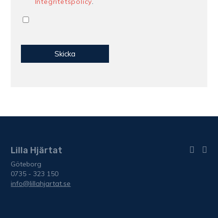
Integritetspolicy
.
Lilla Hjärtat
Göteborg
0735 - 323 150
info@lillahjartat.se