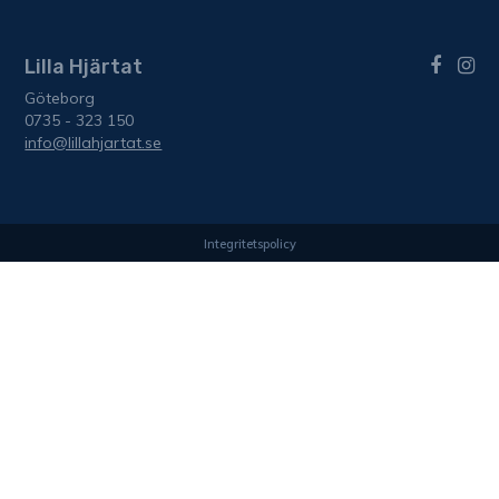
Lilla Hjärtat
Göteborg
0735 - 323 150
info@lillahjartat.se
Integritetspolicy